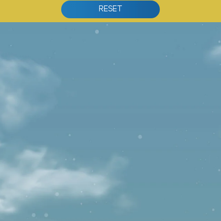
RESET