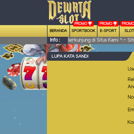
PROMO
PROMO
PROM
BERANDA
SPORTBOOK
E-SPORT
SLO
n Terima Kasih Sudah Berkunjung di Situs Kami ^.~ Situs Pali
Info :
LUPA KATA SANDI
Us
Re
An
No
Em
Kod